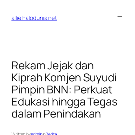
Lewati
ke
allie.halodunia.net
konten
Rekam Jejak dan
Kiprah Komjen Suyudi
Pimpin BNN: Perkuat
Edukasi hingga Tegas
dalam Penindakan
Written by
admin
in
Berita