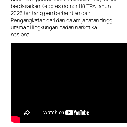
berdasarkan Keppres nomor 118 TPA tahun
2025 tentang pemberhentian dan
Pengangkatan dari dan dalam jabatan tinggi
utama di lingkungan badan narkotika
nasional.