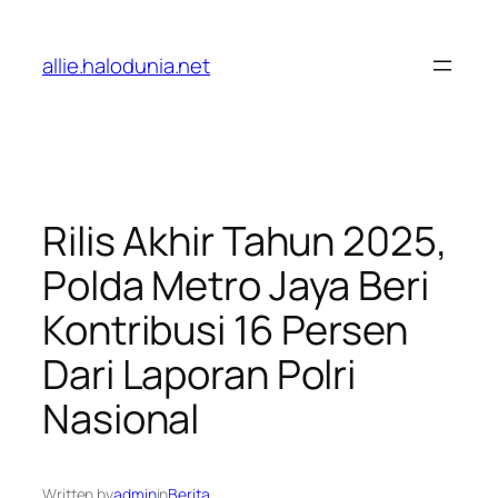
Lewati
ke
allie.halodunia.net
konten
Rilis Akhir Tahun 2025,
Polda Metro Jaya Beri
Kontribusi 16 Persen
Dari Laporan Polri
Nasional
Written by
admin
in
Berita