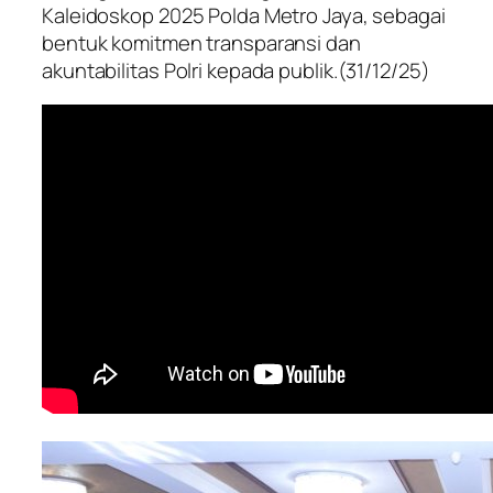
Kaleidoskop 2025 Polda Metro Jaya, sebagai
bentuk komitmen transparansi dan
akuntabilitas Polri kepada publik.(31/12/25)