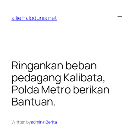
Lewati
ke
allie.halodunia.net
konten
Ringankan beban
pedagang Kalibata,
Polda Metro berikan
Bantuan.
Written by
admin
in
Berita