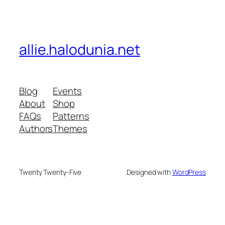
allie.halodunia.net
Blog
Events
About
Shop
FAQs
Patterns
Authors
Themes
Twenty Twenty-Five
Designed with
WordPress