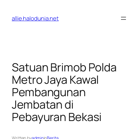
Lewati
ke
allie.halodunia.net
konten
Satuan Brimob Polda
Metro Jaya Kawal
Pembangunan
Jembatan di
Pebayuran Bekasi
Written by
admin
in
Berita