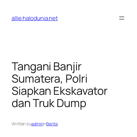
Lewati
ke
allie.halodunia.net
konten
Tangani Banjir
Sumatera, Polri
Siapkan Ekskavator
dan Truk Dump
Written by
admin
in
Berita