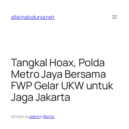
Lewati
ke
allie.halodunia.net
konten
Tangkal Hoax, Polda
Metro Jaya Bersama
FWP Gelar UKW untuk
Jaga Jakarta
Written by
admin
in
Berita