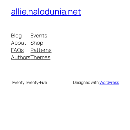
allie.halodunia.net
Blog
Events
About
Shop
FAQs
Patterns
Authors
Themes
Twenty Twenty-Five
Designed with
WordPress