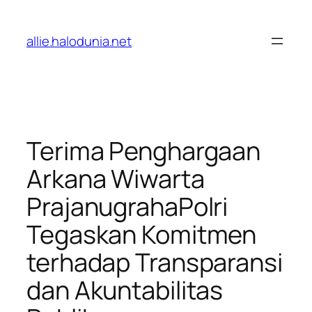
Lewati
ke
allie.halodunia.net
konten
Terima Penghargaan
Arkana Wiwarta
PrajanugrahaPolri
Tegaskan Komitmen
terhadap Transparansi
dan Akuntabilitas