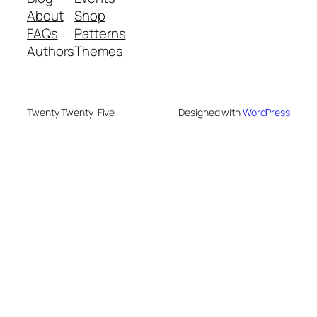
About
Shop
FAQs
Patterns
Authors
Themes
Twenty Twenty-Five
Designed with
WordPress