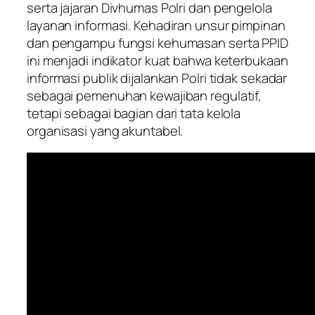
serta jajaran Divhumas Polri dan pengelola
layanan informasi. Kehadiran unsur pimpinan
dan pengampu fungsi kehumasan serta PPID
ini menjadi indikator kuat bahwa keterbukaan
informasi publik dijalankan Polri tidak sekadar
sebagai pemenuhan kewajiban regulatif,
tetapi sebagai bagian dari tata kelola
organisasi yang akuntabel.