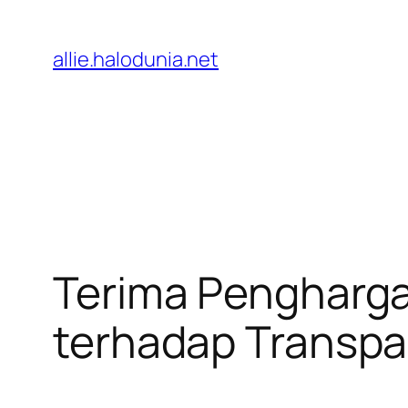
Lewati
ke
allie.halodunia.net
konten
Terima Pengharga
terhadap Transpar