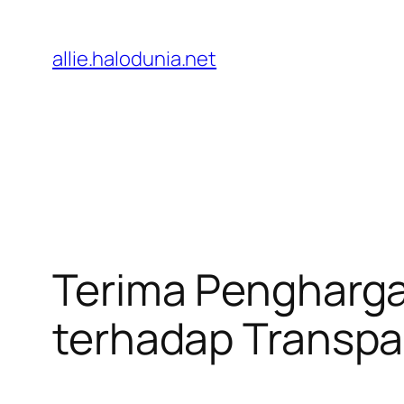
Lewati
ke
allie.halodunia.net
konten
Terima Pengharga
terhadap Transpar