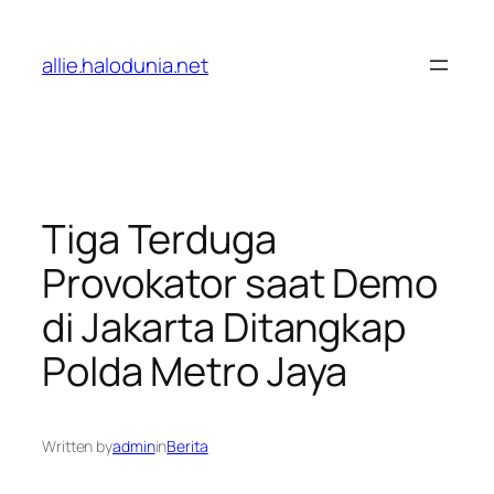
Lewati
ke
allie.halodunia.net
konten
Tiga Terduga
Provokator saat Demo
di Jakarta Ditangkap
Polda Metro Jaya
Written by
admin
in
Berita