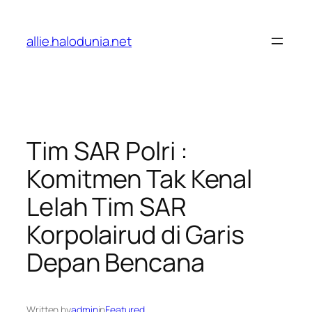
Lewati
ke
allie.halodunia.net
konten
Tim SAR Polri :
Komitmen Tak Kenal
Lelah Tim SAR
Korpolairud di Garis
Depan Bencana
Written by
admin
in
Featured