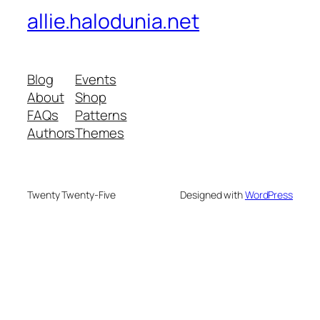
allie.halodunia.net
Blog
Events
About
Shop
FAQs
Patterns
Authors
Themes
Twenty Twenty-Five
Designed with
WordPress