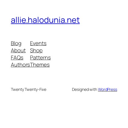
allie.halodunia.net
Blog
Events
About
Shop
FAQs
Patterns
Authors
Themes
Twenty Twenty-Five
Designed with
WordPress