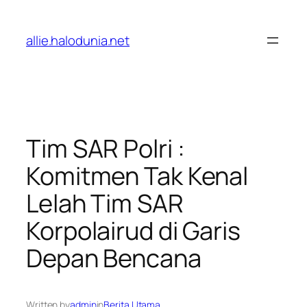
Lewati
ke
allie.halodunia.net
konten
Tim SAR Polri :
Komitmen Tak Kenal
Lelah Tim SAR
Korpolairud di Garis
Depan Bencana
Written by
admin
in
Berita Utama