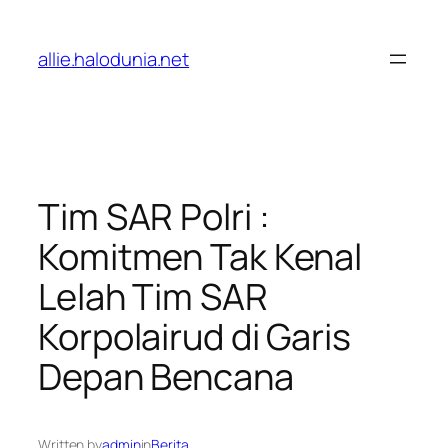
Lewati
ke
allie.halodunia.net
konten
Tim SAR Polri :
Komitmen Tak Kenal
Lelah Tim SAR
Korpolairud di Garis
Depan Bencana
Written by
admin
in
Berita