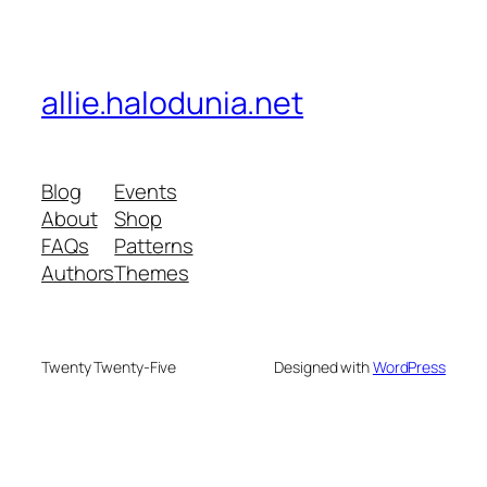
allie.halodunia.net
Blog
Events
About
Shop
FAQs
Patterns
Authors
Themes
Twenty Twenty-Five
Designed with
WordPress