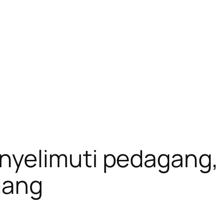
yelimuti pedagang, 
gang