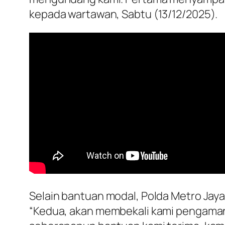
kepada wartawan, Sabtu (13/12/2025).
Selain bantuan modal, Polda Metro Jaya
“Kedua, akan membekali kami pengamanan