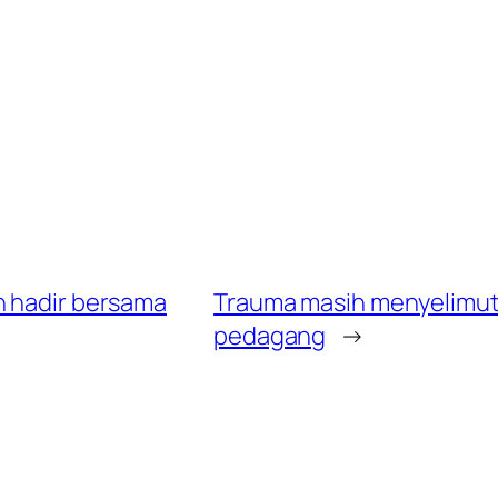
h hadir bersama
Trauma masih menyelimuti
pedagang
→