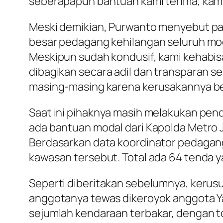
seberapapun bantuan kami terima, kami
Meski demikian, Purwanto menyebut par
besar pedagang kehilangan seluruh moda
Meskipun sudah kondusif, kami kehabisa
dibagikan secara adil dan transparan se
masing-masing karena kerusakannya be
Saat ini pihaknya masih melakukan pe
ada bantuan modal dari Kapolda Metro J
Berdasarkan data koordinator pedagan
kawasan tersebut. Total ada 64 tenda 
Seperti diberitakan sebelumnya, kerusu
anggotanya tewas dikeroyok anggota Y
sejumlah kendaraan terbakar, dengan tota