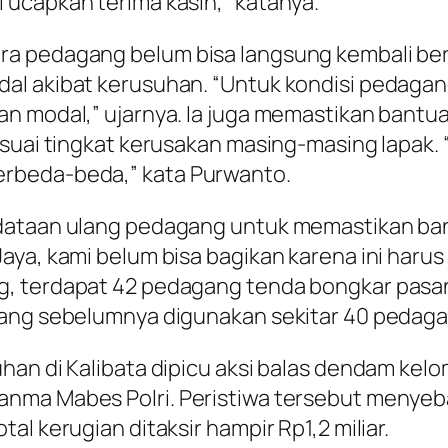
 ucapkan terima kasih,” katanya.
a pedagang belum bisa langsung kembali berj
l akibat kerusuhan. “Untuk kondisi pedagang 
n modal,” ujarnya. Ia juga memastikan bantu
suai tingkat kerusakan masing-masing lapak. 
rbeda-beda,” kata Purwanto.
ndataan ulang pedagang untuk memastikan ba
aya, kami belum bisa bagikan karena ini haru
g, terdapat 42 pedagang tenda bongkar pas
yang sebelumnya digunakan sekitar 40 pedaga
han di Kalibata dipicu aksi balas dendam kelo
anma Mabes Polri. Peristiwa tersebut menye
l kerugian ditaksir hampir Rp1,2 miliar.