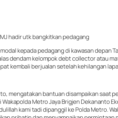
MJ hadir utk bangkitkan pedagang
 modal kepada pedagang di kawasan depan T
alas dendam kelompok debt collector atau ma
at kembali berjualan setelah kehilangan lap
nto, mengatakan bantuan disampaikan saat 
iri Wakapolda Metro Jaya Brigjen Dekananto E
mdulillah kami tadi dipanggil ke Polda Metro. 
n prihatin dan menyampaikan permintaan maaf