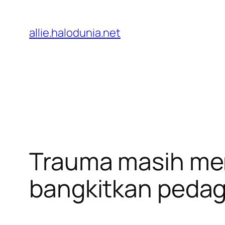
Lewati
ke
allie.halodunia.net
konten
Trauma masih men
bangkitkan peda