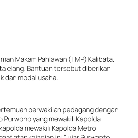
aman Makam Pahlawan (TMP) Kalibata,
ta elang. Bantuan tersebut diberikan
ak dan modal usaha.
pertemuan perwakilan pedagang dengan
ko Purwono yang mewakili Kapolda
Wakapolda mewakili Kapolda Metro
 atas kejadian ini,” ujar Purwanto