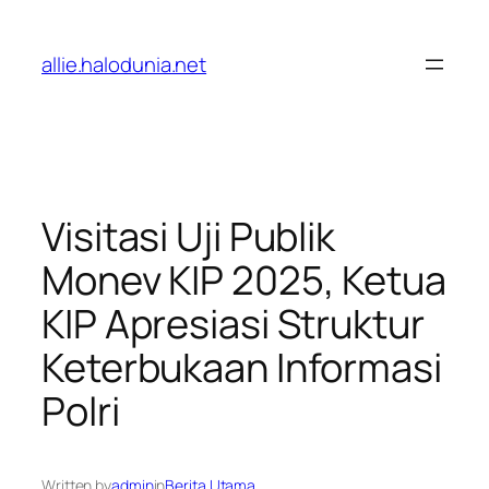
Lewati
ke
allie.halodunia.net
konten
Visitasi Uji Publik
Monev KIP 2025, Ketua
KIP Apresiasi Struktur
Keterbukaan Informasi
Polri
Written by
admin
in
Berita Utama