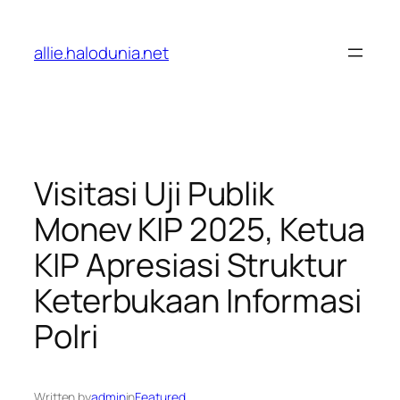
Lewati
ke
allie.halodunia.net
konten
Visitasi Uji Publik
Monev KIP 2025, Ketua
KIP Apresiasi Struktur
Keterbukaan Informasi
Polri
Written by
admin
in
Featured