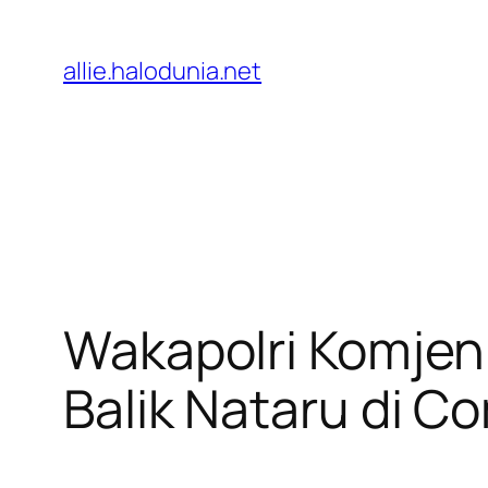
Lewati
ke
allie.halodunia.net
konten
Wakapolri Komjen 
Balik Nataru di C