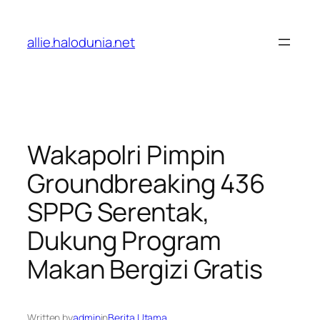
Lewati
ke
allie.halodunia.net
konten
Wakapolri Pimpin
Groundbreaking 436
SPPG Serentak,
Dukung Program
Makan Bergizi Gratis
Written by
admin
in
Berita Utama