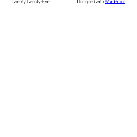
Twenty Twenty-Five
Designed with
WordPress