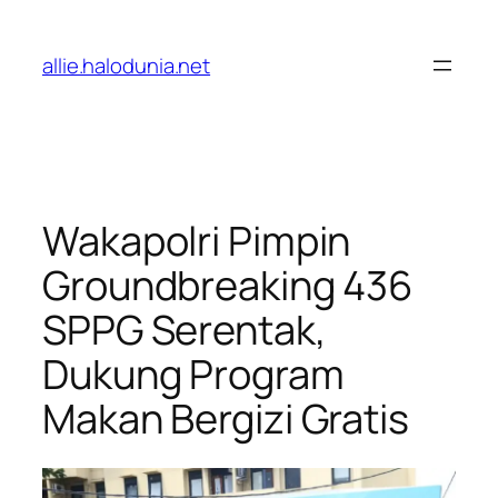
Lewati
ke
allie.halodunia.net
konten
Wakapolri Pimpin
Groundbreaking 436
SPPG Serentak,
Dukung Program
Makan Bergizi Gratis