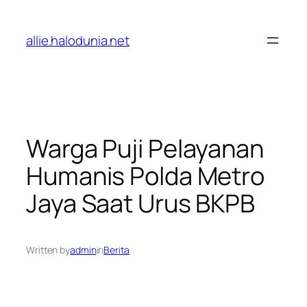
Lewati
ke
allie.halodunia.net
konten
Warga Puji Pelayanan
Humanis Polda Metro
Jaya Saat Urus BKPB
Written by
admin
in
Berita