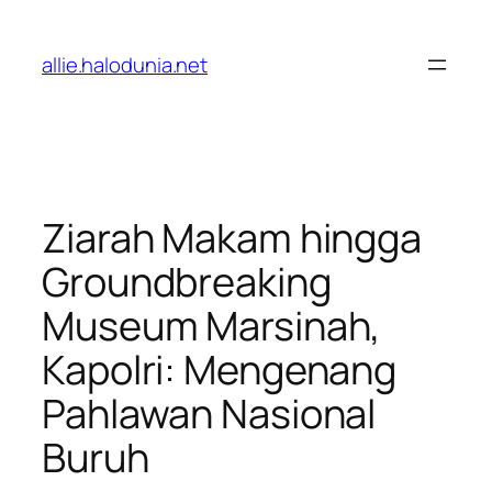
Lewati
ke
allie.halodunia.net
konten
Ziarah Makam hingga
Groundbreaking
Museum Marsinah,
Kapolri: Mengenang
Pahlawan Nasional
Buruh