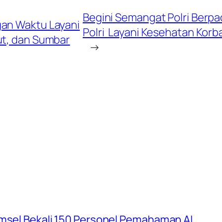
Begini Semangat Polri Berp
gan Waktu Layani
Polri Layani Kesehatan Kor
t, dan Sumbar
→
umsel Bekali 150 Personel Pemahaman AI