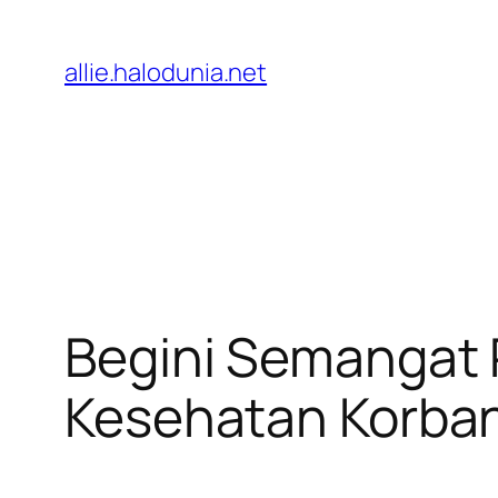
Lewati
ke
allie.halodunia.net
konten
Begini Semangat 
Kesehatan Korba