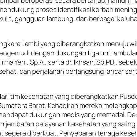
u kembali beroperasi secara bertahap, namun m
endukung proses identifikasi korban meningg
si kulit, gangguan lambung, dan berbagai keluh
gkara Jambi yang diberangkatkan menuju wil
 pengemudi dengan dukungan tiga unit ambula
Irma Yeni, Sp.A., serta dr. Ikhsan, Sp.PD., se
sehat, dan perjalanan berlangsung lancar se
ri tim kesehatan yang diberangkatkan Pusdokke
Sumatera Barat. Kehadiran mereka melengkapi
mendapat dukungan medis yang memadai. Den
un jembatan pelayanan kesehatan yang saling
egera diperkuat. Penyebaran tenaga kesehat