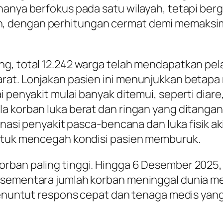
 hanya berfokus pada satu wilayah, tetapi b
, dengan perhitungan cermat demi memaksim
g, total 12.242 warga telah mendapatkan pela
arat. Lonjakan pasien ini menunjukkan beta
i penyakit mulai banyak ditemui, seperti diare
 korban luka berat dan ringan yang ditangani
mbinasi penyakit pasca-bencana dan luka fisik
untuk mencegah kondisi pasien memburuk.
ban paling tinggi. Hingga 6 Desember 2025, t
 sementara jumlah korban meninggal dunia me
i menuntut respons cepat dan tenaga medis y