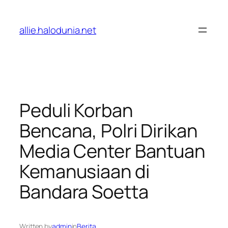
Lewati
ke
allie.halodunia.net
konten
Peduli Korban
Bencana, Polri Dirikan
Media Center Bantuan
Kemanusiaan di
Bandara Soetta
Written by
admin
in
Berita