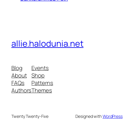
allie.halodunia.net
Blog
Events
About
Shop
FAQs
Patterns
Authors
Themes
Twenty Twenty-Five
Designed with
WordPress