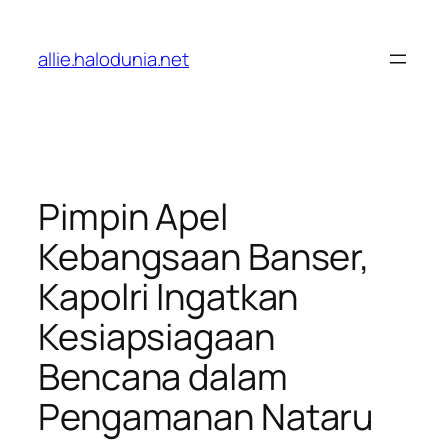
Lewati
ke
allie.halodunia.net
konten
Pimpin Apel
Kebangsaan Banser,
Kapolri Ingatkan
Kesiapsiagaan
Bencana dalam
Pengamanan Nataru