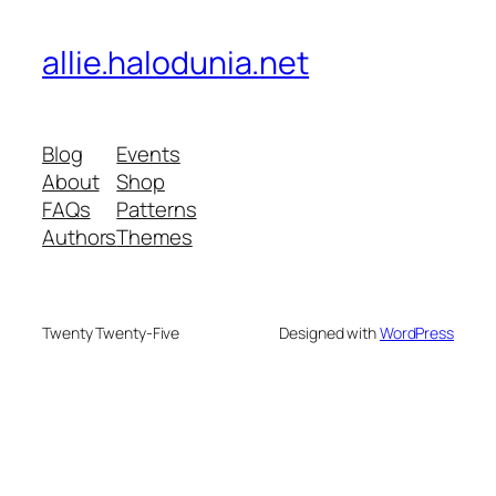
allie.halodunia.net
Blog
Events
About
Shop
FAQs
Patterns
Authors
Themes
Twenty Twenty-Five
Designed with
WordPress