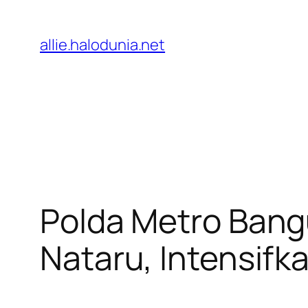
Lewati
ke
allie.halodunia.net
konten
Polda Metro Ban
Nataru, Intensifka