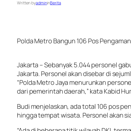
Written by
admin
in
Berita
Polda Metro Bangun 106 Pos Pengamanan
Jakarta – Sebanyak 5.044 personel ga
Jakarta. Personel akan disebar di sejum
“Polda Metro Jaya menurunkan personel l
dari pemerintah daerah,” kata Kabid H
Budi menjelaskan, ada total 106 pos pe
hingga tempat wisata. Personel akan s
“Ada di beberapa titik wilayah DKI, te